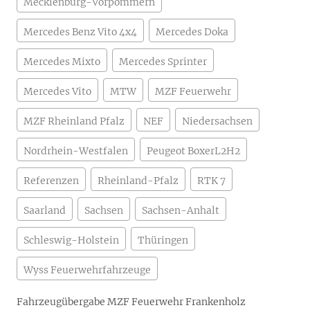
Mecklenburg-Vorpommern
Mercedes Benz Vito 4x4
Mercedes Doka
Mercedes Mixto
Mercedes Sprinter
Mercedes Vito
MTW
MZF Feuerwehr
MZF Rheinland Pfalz
NEF
Niedersachsen
Nordrhein-Westfalen
Peugeot BoxerL2H2
Referenzen
Rheinland-Pfalz
RTK 7
Saarland
Sachsen
Sachsen-Anhalt
Schleswig-Holstein
Thüringen
Wyss Feuerwehrfahrzeuge
Fahrzeugübergabe MZF Feuerwehr Frankenholz