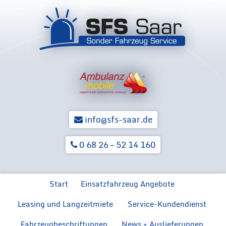
info@sfs-saar.de
0 68 26 – 52 14 160
Zum Inhalt springen
Start
Einsatzfahrzeug Angebote
Leasing und Langzeitmiete
Service-Kundendienst
Ford Neuwagen für BOS
Ford F
Hilfsorga
Ford Transit MZF
Fahrzeugbeschriftungen
News + Auslieferungen
Rückrüstung von