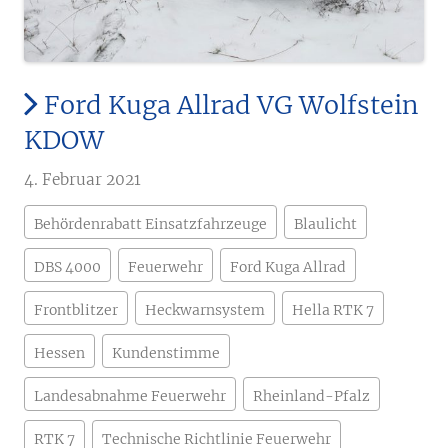
Ford Kuga Allrad VG Wolfstein
KDOW
4. Februar 2021
Behördenrabatt Einsatzfahrzeuge
Blaulicht
DBS 4000
Feuerwehr
Ford Kuga Allrad
Frontblitzer
Heckwarnsystem
Hella RTK 7
Hessen
Kundenstimme
Landesabnahme Feuerwehr
Rheinland-Pfalz
RTK 7
Technische Richtlinie Feuerwehr