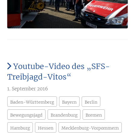
Youtube-Video des „SFS-
Treibjagd-Vitos“
1. September 2016
Baden-Württemberg
Bayern
Berlin
Bewegungsjagd
Brandenburg
Bremen
Hamburg
Hessen
Mecklenburg-Vorpommern