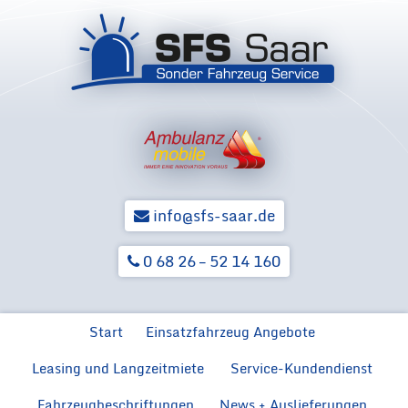
info@sfs-saar.de
0 68 26 – 52 14 160
Zum Inhalt springen
Start
Einsatzfahrzeug Angebote
Leasing und Langzeitmiete
Service-Kundendienst
Ford Neuwagen für BOS
Ford F
Hilfsorga
Ford Transit MZF
Fahrzeugbeschriftungen
News + Auslieferungen
Rückrüstung von