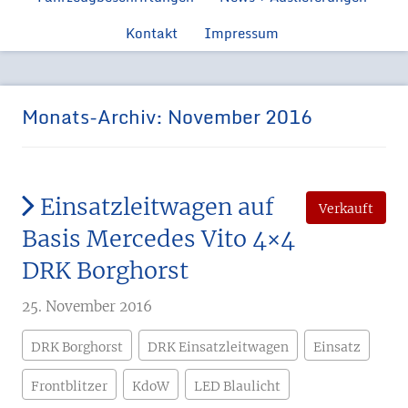
Feuerwehr
Ford Manns
Einsatzfahrzeugen
Kontakt
Impressum
Feue
Ford Tr
Feuerwehr 
Monats-Archiv:
November 2016
Einsatzleitwagen auf
Verkauft
Basis Mercedes Vito 4×4
DRK Borghorst
25. November 2016
DRK Borghorst
DRK Einsatzleitwagen
Einsatz
Frontblitzer
KdoW
LED Blaulicht