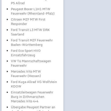
PS Allrad
Peugeot Boxer L1H1 MTW
Feuerwehr (Rheinland-Pfalz)
Citroen MZF MTW First
Responder
Ford Transit L3 MTW DRK
Saarland
Ford Transit MZF Feuerwehr
Baden-Württemberg
Ford Eco Sport HVO
Einsatzfahrzeug
VW T6 Mannschaftswagen
Feuerwehr
Mercedes Vito MTW
Feuerwehr (Hessen)
Ford Kuga Allrad VG Wolfstein
KDOW
Einsatzleitwagen Feuerwehr
Burg in Dithmarschen
Mercedes Vito 4×4
Übergabe Peugeot Partner an