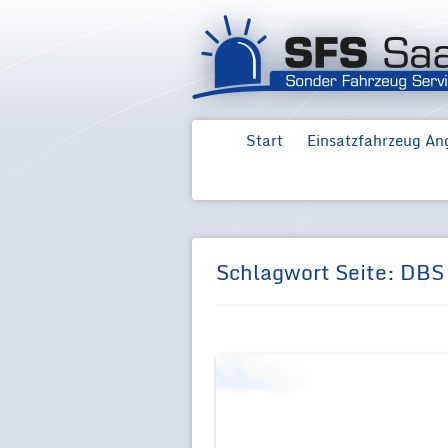
Start
Einsatzfahrzeug An
Ford Neuwagen für
Ford Transit MZ
Feuerwehr
Schlagwort Seite:
DBS