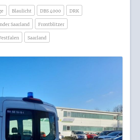
ge
Blaulicht
DBS 4000
DRK
onder Saarland
Frontblitzer
estfalen
Saarland