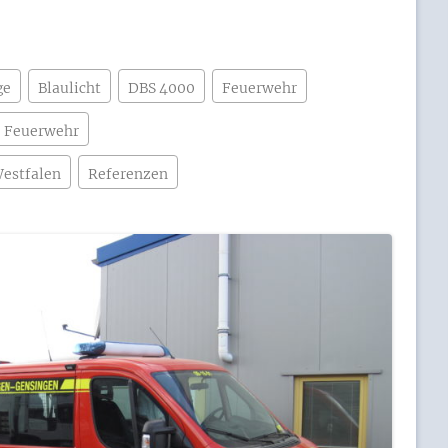
ge
Blaulicht
DBS 4000
Feuerwehr
 Feuerwehr
estfalen
Referenzen