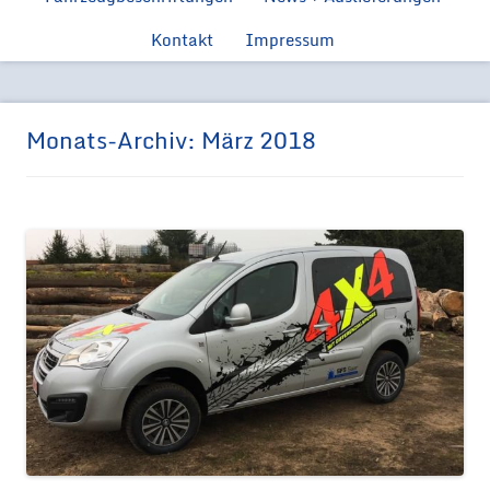
Feuerwehr
Ford Manns
Einsatzfahrzeugen
Kontakt
Impressum
Feue
Ford Tr
Feuerwehr 
Monats-Archiv:
März 2018