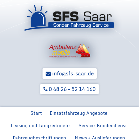
info@sfs-saar.de
0 68 26 – 52 14 160
Zum Inhalt springen
Start
Einsatzfahrzeug Angebote
Leasing und Langzeitmiete
Service-Kundendienst
Ford Neuwagen für BOS
Ford F
Hilfsorga
Ford Transit MZF
Fahrzeugbeschriftungen
News + Auslieferungen
Rückrüstung von