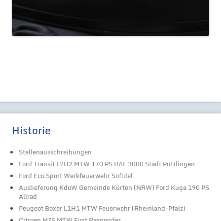
Historie
Stellenausschreibungen
Ford Transit L2H2 MTW 170 PS RAL 3000 Stadt Püttlingen
Ford Eco Sport Werkfeuerwehr Sofidel
Auslieferung KdoW Gemeinde Kürten (NRW) Ford Kuga 190 PS
Allrad
Peugeot Boxer L1H1 MTW Feuerwehr (Rheinland-Pfalz)
Citroen MZF MTW First Responder