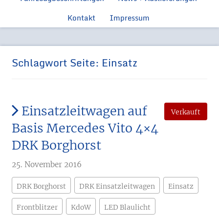
Feuerwehr
Ford Manns
Einsatzfahrzeugen
Kontakt
Impressum
Feue
Ford Tr
Feuerwehr 
Schlagwort Seite:
Einsatz
Einsatzleitwagen auf
Verkauft
Basis Mercedes Vito 4×4
DRK Borghorst
25. November 2016
DRK Borghorst
DRK Einsatzleitwagen
Einsatz
Frontblitzer
KdoW
LED Blaulicht