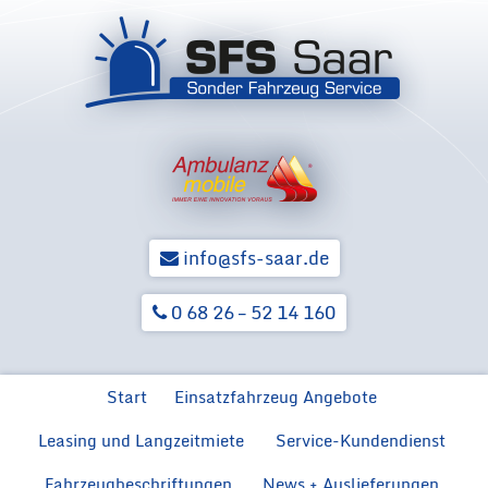
info@sfs-saar.de
0 68 26 – 52 14 160
Zum Inhalt springen
Start
Einsatzfahrzeug Angebote
Leasing und Langzeitmiete
Service-Kundendienst
Ford Neuwagen für BOS
Ford F
Hilfsorga
Ford Transit MZF
Fahrzeugbeschriftungen
News + Auslieferungen
Rückrüstung von