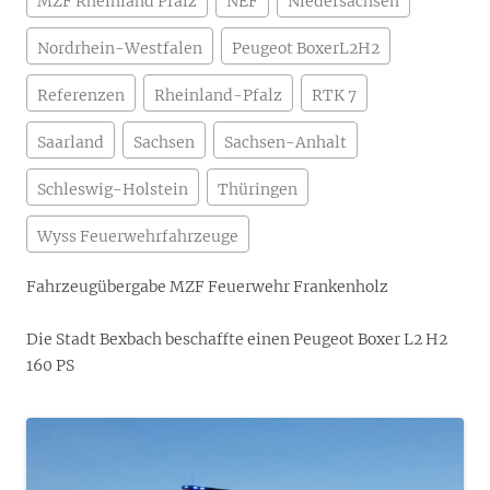
MZF Rheinland Pfalz
NEF
Niedersachsen
Nordrhein-Westfalen
Peugeot BoxerL2H2
Referenzen
Rheinland-Pfalz
RTK 7
Saarland
Sachsen
Sachsen-Anhalt
Schleswig-Holstein
Thüringen
Wyss Feuerwehrfahrzeuge
Fahrzeugübergabe MZF Feuerwehr Frankenholz
Die Stadt Bexbach beschaffte einen Peugeot Boxer L2 H2
160 PS