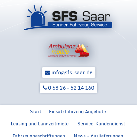
info@sfs-saar.de
0 68 26 – 52 14 160
Zum Inhalt springen
Start
Einsatzfahrzeug Angebote
Leasing und Langzeitmiete
Service-Kundendienst
Ford Neuwagen für BOS
Ford F
Hilfsorga
Ford Transit MZF
Fahrzeugbeschriftungen
News + Auslieferungen
Rückrüstung von