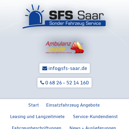
info@sfs-saar.de
0 68 26 – 52 14 160
Zum Inhalt springen
Start
Einsatzfahrzeug Angebote
Leasing und Langzeitmiete
Service-Kundendienst
Ford Neuwagen für BOS
Ford F
Hilfsorga
Ford Transit MZF
Fahrzeugbeschriftungen
News + Auslieferungen
Rückrüstung von