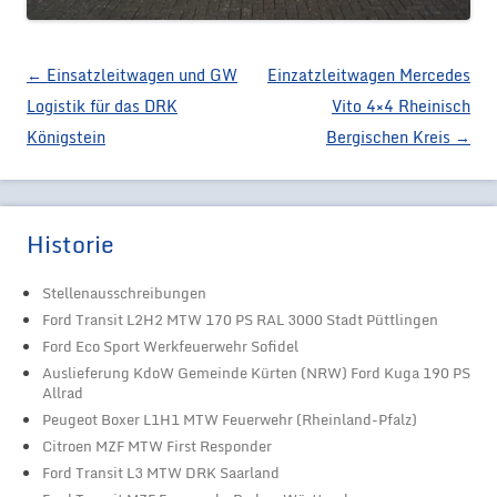
Artikel-Navigation
←
Einsatzleitwagen und GW
Einzatzleitwagen Mercedes
Logistik für das DRK
Vito 4×4 Rheinisch
Königstein
Bergischen Kreis
→
Historie
Stellenausschreibungen
Ford Transit L2H2 MTW 170 PS RAL 3000 Stadt Püttlingen
Ford Eco Sport Werkfeuerwehr Sofidel
Auslieferung KdoW Gemeinde Kürten (NRW) Ford Kuga 190 PS
Allrad
Peugeot Boxer L1H1 MTW Feuerwehr (Rheinland-Pfalz)
Citroen MZF MTW First Responder
Ford Transit L3 MTW DRK Saarland