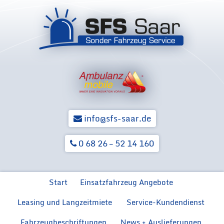
info@sfs-saar.de
0 68 26 – 52 14 160
Zum Inhalt springen
Start
Einsatzfahrzeug Angebote
Leasing und Langzeitmiete
Service-Kundendienst
Ford Neuwagen für BOS
Ford F
Hilfsorga
Ford Transit MZF
Fahrzeugbeschriftungen
News + Auslieferungen
Rückrüstung von