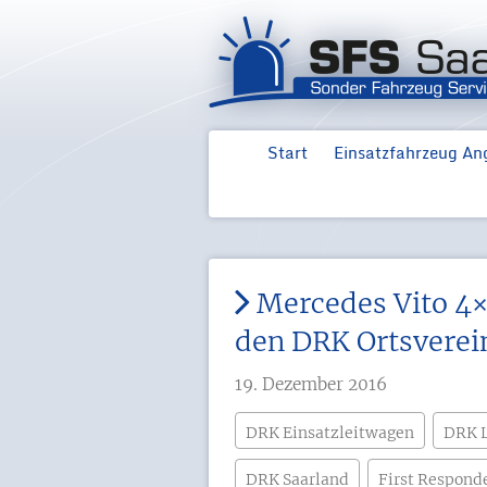
Start
Einsatzfahrzeug An
Ford Neuwagen für
Ford Transit MZ
Feuerwehr
Mercedes Vito 4×
den DRK Ortsverein
19. Dezember 2016
DRK Einsatzleitwagen
DRK L
DRK Saarland
First Respond