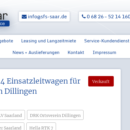
info@sfs-saar.de
0 68 26 – 52 14 16
gebote
Leasing und Langzeitmiete
Service-Kundendienst
News + Auslieferungen
Kontakt
Impressum
 BOS
Ford Fahrzeuge
Rückrüstung von
Hilfsorganisationen
Einsatzfahrzeugen
F
Ford Mannschaftswagen
Ford Transit 170 PS L2H2
Feuerwehr
MTW Feuerwehr
4 Einsatzleitwagen für
Verkauft
Ford Transit MTW
 Dillingen
Feuerwehr L2H2 130 PS
V Saarland
DRK Ortsverein Dillingen
er Saarland
Hella RTK 7