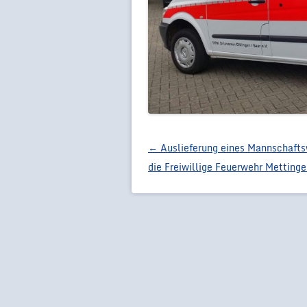
Artikel-Navigation
←
Auslieferung eines Mannschaft
die Freiwillige Feuerwehr Metting