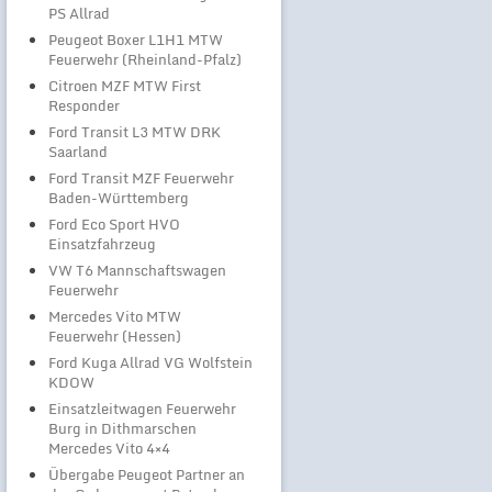
PS Allrad
Peugeot Boxer L1H1 MTW
Feuerwehr (Rheinland-Pfalz)
Citroen MZF MTW First
Responder
Ford Transit L3 MTW DRK
Saarland
Ford Transit MZF Feuerwehr
Baden-Württemberg
Ford Eco Sport HVO
Einsatzfahrzeug
VW T6 Mannschaftswagen
Feuerwehr
Mercedes Vito MTW
Feuerwehr (Hessen)
Ford Kuga Allrad VG Wolfstein
KDOW
Einsatzleitwagen Feuerwehr
Burg in Dithmarschen
Mercedes Vito 4×4
Übergabe Peugeot Partner an